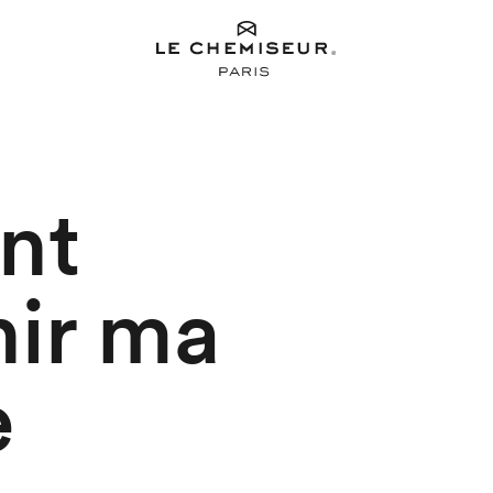
nt
nir ma
e