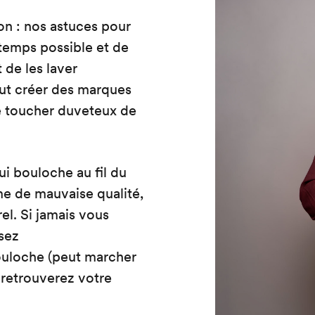
on : nos astuces pour
gtemps possible et de
 de les laver
eut créer des marques
le toucher duveteux de
i bouloche au fil du
e de mauvaise qualité,
el. Si jamais vous
sez
ouloche (peut marcher
s retrouverez votre