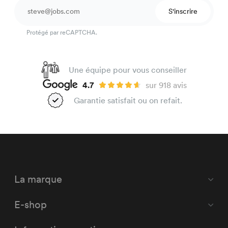
S'inscrire
Protégé par reCAPTCHA.
Une équipe pour vous conseiller
4.7
sur 918 avis
Garantie satisfait ou on refait.
La marque
E-shop