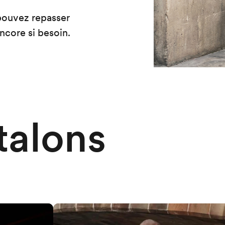
pouvez repasser
core si besoin.
talons