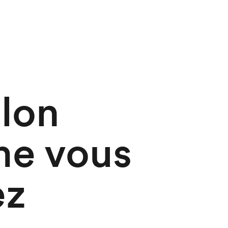
lon
e vous
ez