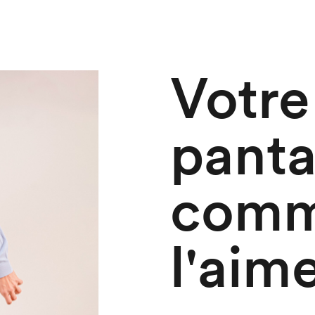
Votre
panta
comm
l'aim