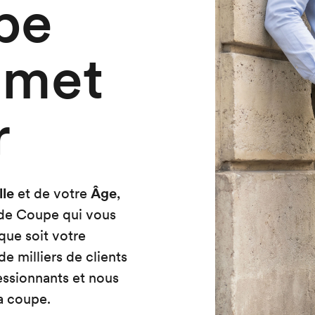
pe
 met
r
lle
et de votre
Âge
,
 de Coupe qui vous
que soit votre
e milliers de clients
essionnants et nous
la coupe.