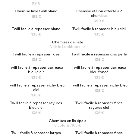
99 €
LUXE
EN 3 CLICS
Chemise luxe twill blanc
Chemise étalon offerte + 3
chemises
195 €
399 €
Twill facile à repasser blanc
Twill facile à repasser bleu ciel
135 €
135 €
Chemises de l'été
Voir le Lookbook ->
Twill facile à repasser rose
Twill facile à repasser gris perle
135 €
135 €
Twill facile à repasser carreaux
Twill facile à repasser carreaux
bleu clair
bleu foncé
135 €
135 €
Twill facile à repasser vichy bleu
Twill facile à repasser vichy bleu
ciel
135 €
135 €
NOUVEAU
Twill facile à repasser rayures
Twill facile à repasser fines
bleu ciel
rayures ciel
135 €
135 €
Chemises en lin épais
6 coloris, 165 €
NOUVEAU
Twill facile à repasser larges
Twill facile à repasser fines