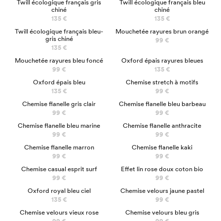
Twill écologique français gris
Twill écologique français bleu
chiné
chiné
135 €
135 €
Twill écologique français bleu-
Mouchetée rayures brun orangé
gris chiné
99 €
135 €
Mouchetée rayures bleu foncé
Oxford épais rayures bleues
99 €
135 €
Oxford épais bleu
Chemise stretch à motifs
135 €
99 €
Chemise flanelle gris clair
Chemise flanelle bleu barbeau
99 €
99 €
Chemise flanelle bleu marine
Chemise flanelle anthracite
99 €
99 €
Chemise flanelle marron
Chemise flanelle kaki
99 €
99 €
Chemise casual esprit surf
Effet lin rose doux coton bio
99 €
99 €
NOUVEAU
Oxford royal bleu ciel
Chemise velours jaune pastel
135 €
99 €
Chemise velours vieux rose
Chemise velours bleu gris