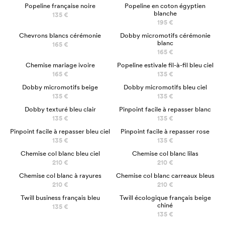
Popeline française noire
Popeline en coton égyptien
blanche
135 €
195 €
Chevrons blancs cérémonie
Dobby micromotifs cérémonie
blanc
165 €
165 €
Chemise mariage ivoire
Popeline estivale fil-à-fil bleu ciel
165 €
135 €
Dobby micromotifs beige
Dobby micromotifs bleu ciel
135 €
135 €
Dobby texturé bleu clair
Pinpoint facile à repasser blanc
135 €
135 €
Pinpoint facile à repasser bleu ciel
Pinpoint facile à repasser rose
135 €
135 €
NOUVEAU
Chemise col blanc bleu ciel
Chemise col blanc lilas
210 €
210 €
NOUVEAU
Chemise col blanc à rayures
Chemise col blanc carreaux bleus
210 €
210 €
Twill business français bleu
Twill écologique français beige
chiné
135 €
135 €