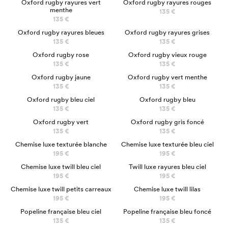
Oxford rugby rayures vert
Oxford rugby rayures rouges
menthe
135 €
135 €
Oxford rugby rayures bleues
Oxford rugby rayures grises
135 €
135 €
Oxford rugby rose
Oxford rugby vieux rouge
135 €
135 €
Oxford rugby jaune
Oxford rugby vert menthe
135 €
135 €
Oxford rugby bleu ciel
Oxford rugby bleu
135 €
135 €
Oxford rugby vert
Oxford rugby gris foncé
135 €
135 €
LUXE
LUXE
Chemise luxe texturée blanche
Chemise luxe texturée bleu ciel
195 €
195 €
LUXE
LUXE
Chemise luxe twill bleu ciel
Twill luxe rayures bleu ciel
195 €
195 €
LUXE
LUXE
Chemise luxe twill petits carreaux
Chemise luxe twill lilas
195 €
195 €
NOUVEAU
Popeline française bleu ciel
Popeline française bleu foncé
135 €
135 €
LUXE