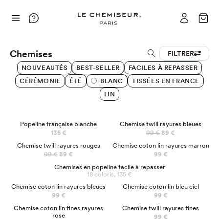
Chemises
FILTRER
NOUVEAUTÉS
BEST-SELLER
FACILES À REPASSER
CÉRÉMONIE
ÉTÉ
BLANC
TISSÉES EN FRANCE
LIN
BEST SELLER
PRÉCO
Popeline française blanche
Chemise twill rayures bleues
135 €
99 €
89 €
PRÉCO
Chemise twill rayures rouges
Chemise coton lin rayures marron
99 €
89 €
99 €
Chemises en popeline facile à repasser
18 coloris, 135 €
Chemise coton lin rayures bleues
Chemise coton lin bleu ciel
99 €
99 €
Chemise coton lin fines rayures
Chemise twill rayures fines
rose
99 €