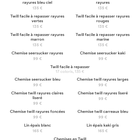
rayures bleu ciel
rayures
135 €
135 €
Twill facile à repasser rayures
Twill facile à repasser rayures
vertes
rouges
135 €
135 €
Twill facile à repasser rayures
Twill facile à repasser rayures
marron
marine
135 €
135 €
NOUVEAU
Chemise seersucker rayures
Chemise seersucker kaki
99 €
99 €
Twill facile à repasser
17 coloris, 135 €
NOUVEAU
Chemise seersucker bleu
Chemise twill rayures larges
99 €
99 €
Chemise twill rayures claires
Chemise twill rayures liseré
liseré
99 €
99 €
NOUVEAU
Chemise twill rayures foncées
Chemise twill carreaux bleu
99 €
99 €
Lin épais blanc
Lin épais kaki gris
165 €
165 €
Chemises en Twill