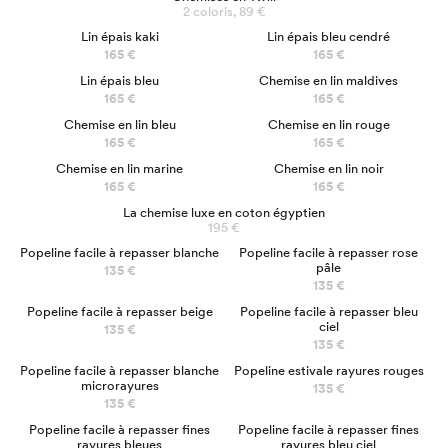
2 coloris, 89 €
NOUVEAU
NOUVEAU
Lin épais kaki
Lin épais bleu cendré
165 €
165 €
Lin épais bleu
Chemise en lin maldives
165 €
165 €
Chemise en lin bleu
Chemise en lin rouge
165 €
165 €
Chemise en lin marine
Chemise en lin noir
165 €
165 €
La chemise luxe en coton égyptien
195 €
Popeline facile à repasser blanche
Popeline facile à repasser rose
pâle
135 €
135 €
NOUVEAU
Popeline facile à repasser beige
Popeline facile à repasser bleu
ciel
135 €
135 €
NOUVEAU
Popeline facile à repasser blanche
Popeline estivale rayures rouges
microrayures
135 €
135 €
Popeline facile à repasser fines
Popeline facile à repasser fines
rayures bleues
rayures bleu ciel