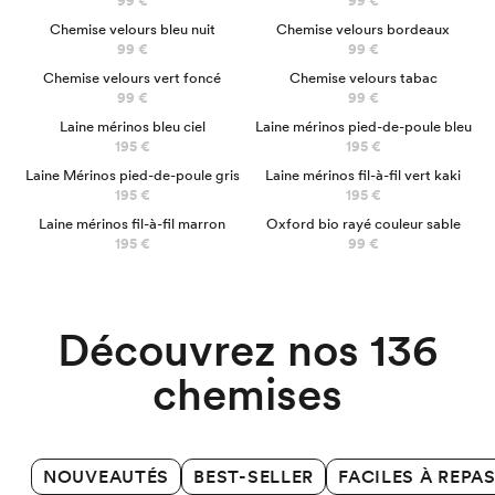
99 €
99 €
NOUVEAU
Chemise velours bleu nuit
Chemise velours bordeaux
99 €
99 €
Chemise velours vert foncé
Chemise velours tabac
99 €
99 €
100% MÉRINOS
100% MÉRINOS
Laine mérinos bleu ciel
Laine mérinos pied-de-poule bleu
195 €
195 €
100% MÉRINOS
100% MÉRINOS
Laine Mérinos pied-de-poule gris
Laine mérinos fil-à-fil vert kaki
195 €
195 €
100% MÉRINOS
Laine mérinos fil-à-fil marron
Oxford bio rayé couleur sable
Chemises Business
195 €
99 €
Découvrez nos 136
chemises
NOUVEAUTÉS
BEST-SELLER
FACILES À REPA