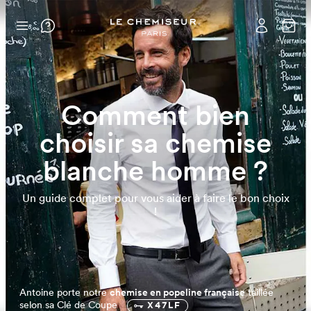
Comment bien
choisir sa chemise
blanche homme ?
Un guide complet pour vous aider à faire le bon choix
!
Antoine porte notre
chemise en popeline française
taillée
selon sa Clé de Coupe
X47LF