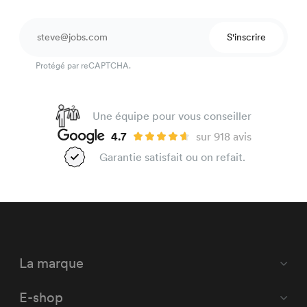
S'inscrire
Protégé par reCAPTCHA.
Une équipe pour vous conseiller
4.7
sur 918 avis
Garantie satisfait ou on refait.
La marque
E-shop