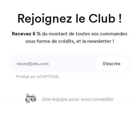
Rejoignez le Club !
Recevez 5 %
du montant de toutes vos commandes
sous forme de crédits, et la newsletter !
S'inscrire
Protégé par reCAPTCHA.
Une équipe pour vous conseiller
4.7
sur 918 avis
Chemise oxford rugby
135 €
Garantie satisfait ou on refait.
Blanc