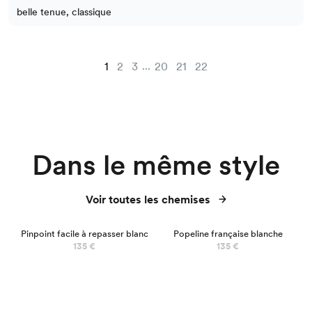
belle tenue, classique
...
1
2
3
20
21
22
Dans le même style
Voir toutes les chemises
BEST SELLER
Pinpoint facile à repasser blanc
Popeline française blanche
135 €
135 €