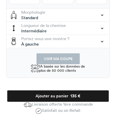
Morphologie
Standard
Longueur de la chemise
Intermédiaire
Portez-vous une montre ?
À gauche
VOIR MA COUPE
IA basée sur les données de
plus de 50 000 clients
Ajouter au panier
135 €
Livraison offerte 1ère commande
Satisfait ou on Refait