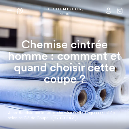
Chemise cintrée
homme : comment et
quand choisir cette
coupe ?
Jean-Baptiste porte notre
chemise facile à repasser
taillée
selon sa Clé de Coupe
GX28Z