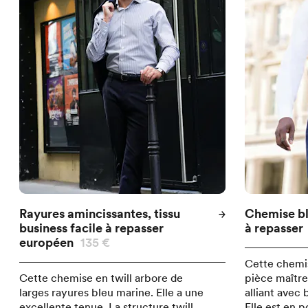
Rayures amincissantes, tissu
Chemise bl
business facile à repasser
à repasser
européen
135 €
Cette chemis
Cette chemise en twill arbore de
pièce maître
larges rayures bleu marine. Elle a une
alliant avec 
excellente tenue. La structure twill
Elle est en p