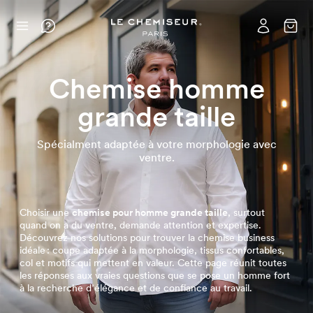
Chemise homme
grande taille
Spécialment adaptée à votre morphologie avec
ventre.
Choisir une
chemise pour homme
grande taille
, surtout
quand on a du ventre, demande attention et expertise.
Découvrez nos solutions pour trouver la chemise business
idéale : coupe adaptée à la morphologie, tissus confortables,
col et motifs qui mettent en valeur. Cette page réunit toutes
les réponses aux vraies questions que se pose un homme fort
à la recherche d’élégance et de confiance au travail.