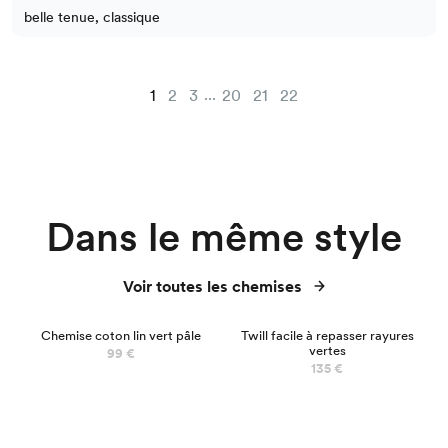
belle tenue, classique
...
1
2
3
20
21
22
Dans le même style
Voir toutes les chemises
Chemise coton lin vert pâle
Twill facile à repasser rayures
vertes
99 €
135 €