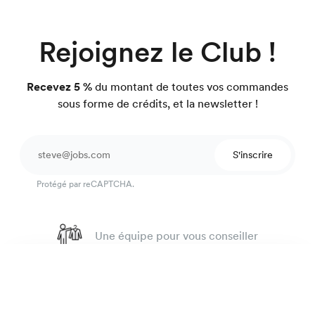
Rejoignez le Club !
Recevez 5 %
du montant de toutes vos commandes
sous forme de crédits, et la newsletter !
S'inscrire
Protégé par reCAPTCHA.
Une équipe pour vous conseiller
4.7
sur 918 avis
Chemise oxford rugby
135 €
Garantie satisfait ou on refait.
Rayures vert menthe