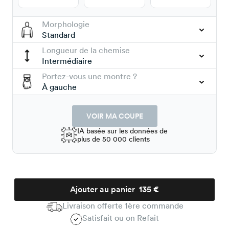
Morphologie
Standard
Longueur de la chemise
Intermédiaire
Portez-vous une montre ?
À gauche
VOIR MA COUPE
IA basée sur les données de
plus de 50 000 clients
Ajouter au panier
135 €
Livraison offerte 1ère commande
Satisfait ou on Refait