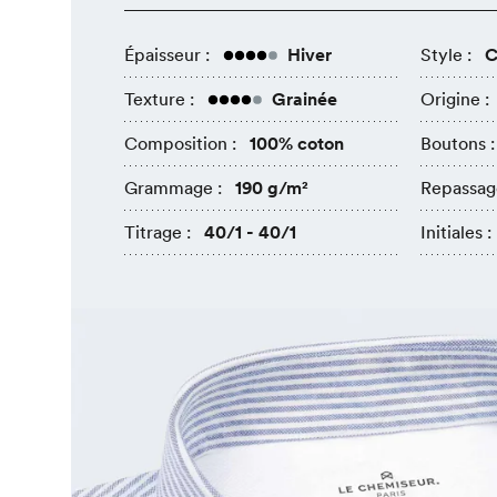
Épaisseur :
Hiver
Style :
C
Texture :
Grainée
Origine :
Composition :
100% coton
Boutons :
Grammage :
190 g/m²
Repassag
Titrage :
40/1 - 40/1
Initiales :