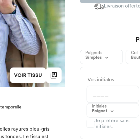
Livraison offer
P
Poignets
Col
Simples
Bou
VOIR TISSU
Vos initiales
Initiales
ntemporelle
Poignet
Je préfère sans
initiales.
lles rayures bleu-gris
us foncés. Le tissu est