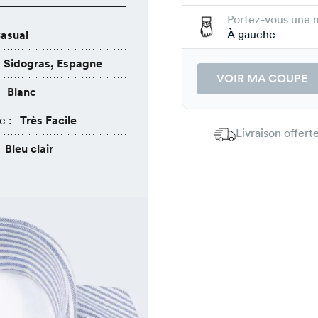
Portez-vous une 
À gauche
asual
Sidogras, Espagne
VOIR MA COUPE
Blanc
e :
Très Facile
Livraison offer
Bleu clair