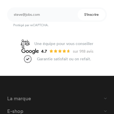
S'inscrire
Protégé par reCAPTCHA.
Une équipe pour vous conseiller
4.7
sur 918 avis
Garantie satisfait ou on refait.
La marque
E-shop