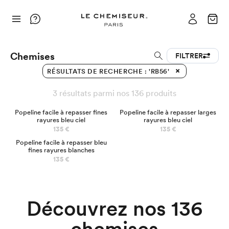
Chemises
FILTRER
RÉSULTATS DE RECHERCHE : 'RB56'
3 résultats parmi nos 136 produits
NOUVEAU
Popeline facile à repasser fines
Popeline facile à repasser larges
rayures bleu ciel
rayures bleu ciel
135 €
135 €
Popeline facile à repasser bleu
fines rayures blanches
Chemises Business
135 €
Découvrez nos 136