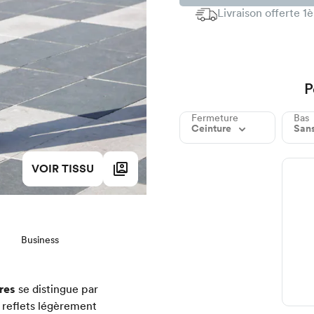
Livraison offerte 
P
Fermeture
Bas
Ceinture
Sans
VOIR TISSU
Business
res
se distingue par
x reflets légèrement