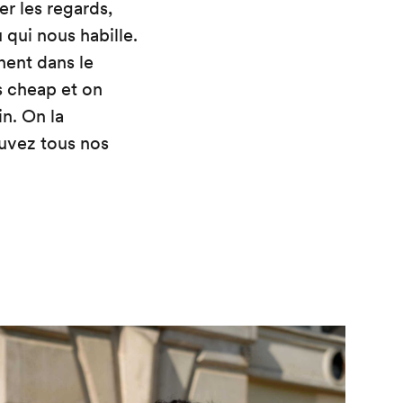
er les regards,
 qui nous habille.
nnent dans le
es cheap et on
in. On la
ouvez tous nos