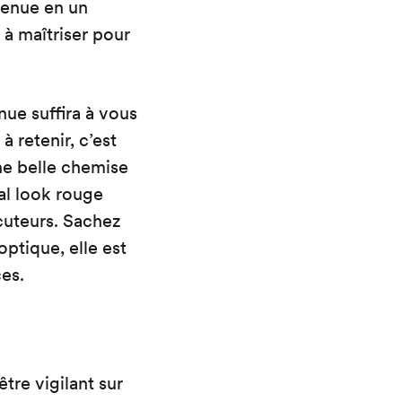
 tenue en un
 à maîtriser pour
nue suffira à vous
à retenir, c’est
une belle chemise
tal look rouge
cuteurs. Sachez
ptique, elle est
es.
tre vigilant sur