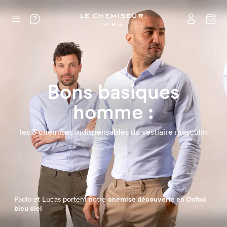
Bons basiques
homme :
les 3 chemises indispensables du vestiaire masculin
Paolo et Lucas portent notre
chemise découverte en Oxfod
bleu ciel