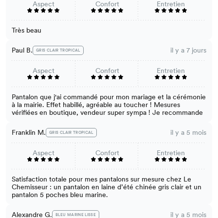
Aspect
Confort
Entretien
Très beau
Paul B.
il y a 7 jours
GRIS CLAIR TROPICAL
Aspect
Confort
Entretien
Pantalon que j'ai commandé pour mon mariage et la cérémonie
à la mairie. Effet habillé, agréable au toucher ! Mesures
vérifiées en boutique, vendeur super sympa ! Je recommande
Franklin M.
il y a 5 mois
GRIS CLAIR TROPICAL
Aspect
Confort
Entretien
Satisfaction totale pour mes pantalons sur mesure chez Le
Chemisseur : un pantalon en laine d’été chinée gris clair et un
pantalon 5 poches bleu marine.
Alexandre G.
il y a 5 mois
BLEU MARINE LISSE