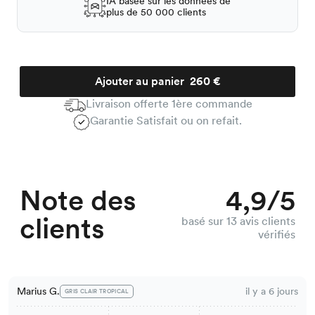
IA basée sur les données de
plus de 50 000 clients
Ajouter au panier
260 €
Livraison offerte 1ère commande
Garantie Satisfait ou on refait.
Note des
4,9/5
clients
basé sur 13 avis clients
vérifiés
Marius G.
il y a 6 jours
GRIS CLAIR TROPICAL