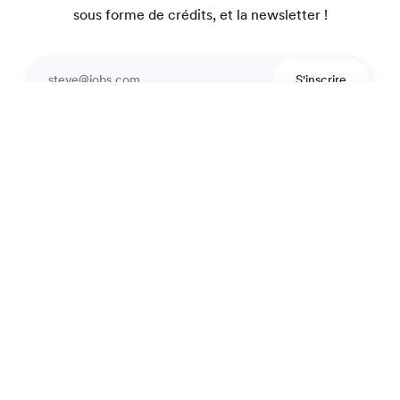
sous forme de crédits, et la newsletter !
S'inscrire
Pantalon laine
Protégé par reCAPTCHA.
260 €
Gris mat
Une équipe pour vous conseiller
4.7
sur 918 avis
Garantie satisfait ou on refait.
La marque