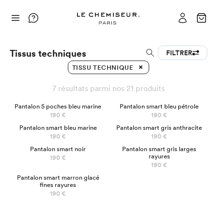
Tissus techniques
FILTRER
TISSU TECHNIQUE
7 résultats parmi nos 21 produits
BEST-SELLER
Pantalon 5 poches bleu marine
Pantalon smart bleu pétrole
190 €
190 €
Pantalon smart bleu marine
Pantalon smart gris anthracite
190 €
190 €
Pantalon smart noir
Pantalon smart gris larges
rayures
190 €
190 €
Chino
Pantalon smart marron glacé
fines rayures
190 €