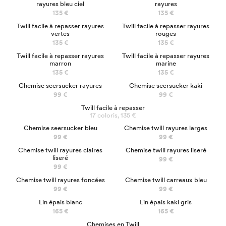
rayures bleu ciel
rayures
135 €
135 €
Twill facile à repasser rayures
Twill facile à repasser rayures
vertes
rouges
135 €
135 €
Twill facile à repasser rayures
Twill facile à repasser rayures
marron
marine
135 €
135 €
NOUVEAU
Chemise seersucker rayures
Chemise seersucker kaki
99 €
99 €
Twill facile à repasser
17 coloris, 135 €
NOUVEAU
Chemise seersucker bleu
Chemise twill rayures larges
99 €
99 €
Chemise twill rayures claires
Chemise twill rayures liseré
liseré
99 €
99 €
NOUVEAU
Chemise twill rayures foncées
Chemise twill carreaux bleu
99 €
99 €
Lin épais blanc
Lin épais kaki gris
165 €
165 €
Chemises en Twill