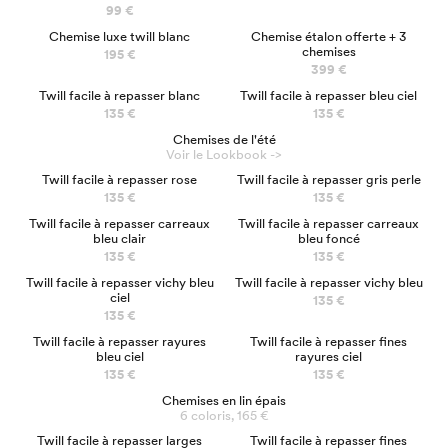
99 €
LUXE
EN 3 CLICS
Chemise luxe twill blanc
Chemise étalon offerte + 3
chemises
195 €
399 €
Twill facile à repasser blanc
Twill facile à repasser bleu ciel
135 €
135 €
Chemises de l'été
Voir le Lookbook ->
Twill facile à repasser rose
Twill facile à repasser gris perle
135 €
135 €
Twill facile à repasser carreaux
Twill facile à repasser carreaux
bleu clair
bleu foncé
135 €
135 €
Twill facile à repasser vichy bleu
Twill facile à repasser vichy bleu
ciel
135 €
135 €
NOUVEAU
Twill facile à repasser rayures
Twill facile à repasser fines
bleu ciel
rayures ciel
135 €
135 €
Chemises en lin épais
6 coloris, 165 €
NOUVEAU
Twill facile à repasser larges
Twill facile à repasser fines