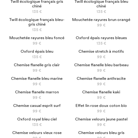
Twill écologique français gris
Twill écologique français bleu
chiné
chiné
135 €
135 €
Twill écologique français bleu-
Mouchetée rayures brun orangé
gris chiné
99 €
135 €
Mouchetée rayures bleu foncé
Oxford épais rayures bleues
99 €
135 €
Oxford épais bleu
Chemise stretch à motifs
135 €
99 €
Chemise flanelle gris clair
Chemise flanelle bleu barbeau
99 €
99 €
Chemise flanelle bleu marine
Chemise flanelle anthracite
99 €
99 €
Chemise flanelle marron
Chemise flanelle kaki
99 €
99 €
Chemise casual esprit surf
Effet lin rose doux coton bio
99 €
99 €
NOUVEAU
Oxford royal bleu ciel
Chemise velours jaune pastel
135 €
99 €
Chemise velours vieux rose
Chemise velours bleu gris