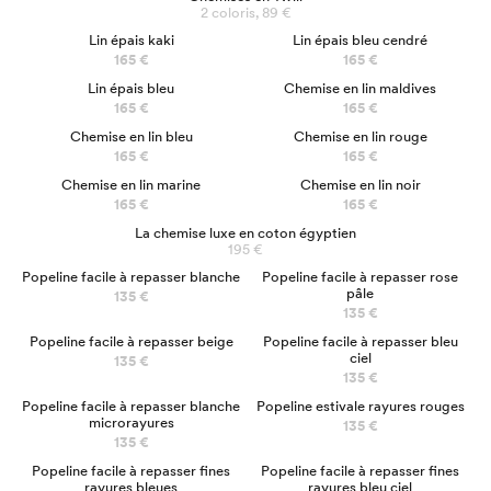
2 coloris, 89 €
NOUVEAU
NOUVEAU
Lin épais kaki
Lin épais bleu cendré
165 €
165 €
Lin épais bleu
Chemise en lin maldives
165 €
165 €
Chemise en lin bleu
Chemise en lin rouge
165 €
165 €
Chemise en lin marine
Chemise en lin noir
165 €
165 €
La chemise luxe en coton égyptien
195 €
Popeline facile à repasser blanche
Popeline facile à repasser rose
pâle
135 €
135 €
NOUVEAU
Popeline facile à repasser beige
Popeline facile à repasser bleu
ciel
135 €
135 €
NOUVEAU
Popeline facile à repasser blanche
Popeline estivale rayures rouges
microrayures
135 €
135 €
Popeline facile à repasser fines
Popeline facile à repasser fines
rayures bleues
rayures bleu ciel