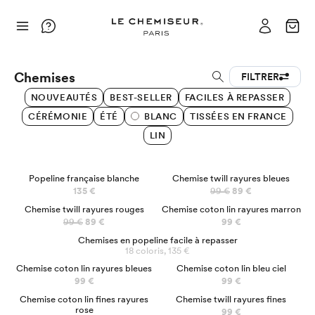
Chemises
FILTRER
NOUVEAUTÉS
BEST-SELLER
FACILES À REPASSER
CÉRÉMONIE
ÉTÉ
BLANC
TISSÉES EN FRANCE
LIN
BEST SELLER
PRÉCO
Popeline française blanche
Chemise twill rayures bleues
135 €
99 €
89 €
PRÉCO
Chemise twill rayures rouges
Chemise coton lin rayures marron
99 €
89 €
99 €
Chemises en popeline facile à repasser
18 coloris, 135 €
Chemise coton lin rayures bleues
Chemise coton lin bleu ciel
99 €
99 €
Chemise coton lin fines rayures
Chemise twill rayures fines
rose
99 €