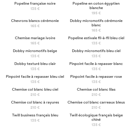
Popeline française noire
Popeline en coton égyptien
blanche
135 €
195 €
Chevrons blancs cérémonie
Dobby micromotifs cérémonie
blanc
165 €
165 €
Chemise mariage ivoire
Popeline estivale fil-à-fil bleu ciel
165 €
135 €
Dobby micromotifs beige
Dobby micromotifs bleu ciel
135 €
135 €
Dobby texturé bleu clair
Pinpoint facile à repasser blanc
135 €
135 €
Pinpoint facile à repasser bleu ciel
Pinpoint facile à repasser rose
135 €
135 €
NOUVEAU
Chemise col blanc bleu ciel
Chemise col blanc lilas
210 €
210 €
NOUVEAU
Chemise col blanc à rayures
Chemise col blanc carreaux bleus
210 €
210 €
Twill business français bleu
Twill écologique français beige
chiné
135 €
135 €