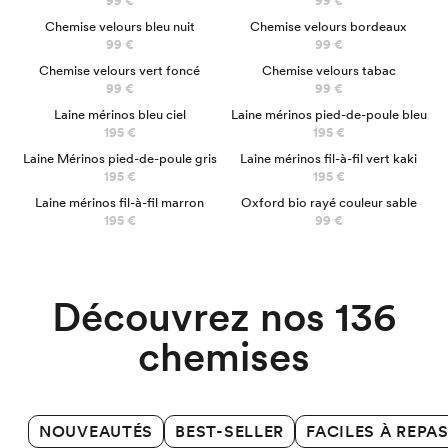
99 €
99 €
NOUVEAU
Chemise velours bleu nuit
Chemise velours bordeaux
99 €
99 €
Chemise velours vert foncé
Chemise velours tabac
99 €
99 €
100% MÉRINOS
100% MÉRINOS
Laine mérinos bleu ciel
Laine mérinos pied-de-poule bleu
195 €
195 €
100% MÉRINOS
100% MÉRINOS
Laine Mérinos pied-de-poule gris
Laine mérinos fil-à-fil vert kaki
195 €
195 €
100% MÉRINOS
Laine mérinos fil-à-fil marron
Oxford bio rayé couleur sable
Chemises Business
195 €
99 €
Découvrez nos 136
chemises
NOUVEAUTÉS
BEST-SELLER
FACILES À REPA