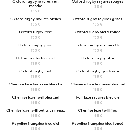
Oxford rugby rayures vert
Oxford rugby rayures rouges
menthe
135 €
135 €
Oxford rugby rayures bleues
Oxford rugby rayures grises
135 €
135 €
Oxford rugby rose
Oxford rugby vieux rouge
135 €
135 €
Oxford rugby jaune
Oxford rugby vert menthe
135 €
135 €
Oxford rugby bleu ciel
Oxford rugby bleu
135 €
135 €
Oxford rugby vert
Oxford rugby gris foncé
135 €
135 €
LUXE
LUXE
Chemise luxe texturée blanche
Chemise luxe texturée bleu ciel
195 €
195 €
LUXE
LUXE
Chemise luxe twill bleu ciel
Twill luxe rayures bleu ciel
195 €
195 €
LUXE
LUXE
Chemise luxe twill petits carreaux
Chemise luxe twill lilas
195 €
195 €
NOUVEAU
Popeline française bleu ciel
Popeline française bleu foncé
135 €
135 €
LUXE