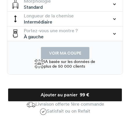
Morphologie
Standard
Longueur de la chemise
Intermédiaire
Portez-vous une montre ?
À gauche
VOIR MA COUPE
IA basée sur les données de
plus de 50 000 clients
Ajouter au panier
99 €
Livraison offerte 1ère commande
Satisfait ou on Refait