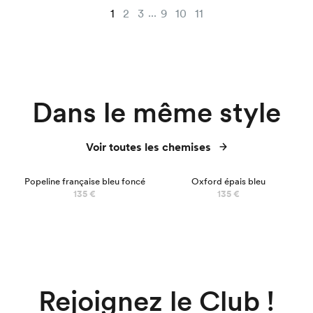
...
1
2
3
9
10
11
Dans le même style
Voir toutes les chemises
NOUVEAU
Popeline française bleu foncé
Oxford épais bleu
135 €
135 €
Rejoignez le Club !