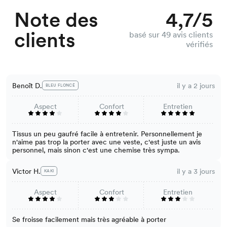
Note des
4,7/5
clients
basé sur 49 avis clients
vérifiés
Benoît D.
il y a 2 jours
BLEU FLONCÉ
Aspect
Confort
Entretien
Tissus un peu gaufré facile à entretenir. Personnellement je
n'aime pas trop la porter avec une veste, c'est juste un avis
personnel, mais sinon c'est une chemise très sympa.
Victor H.
il y a 3 jours
KAKI
Aspect
Confort
Entretien
Se froisse facilement mais très agréable à porter