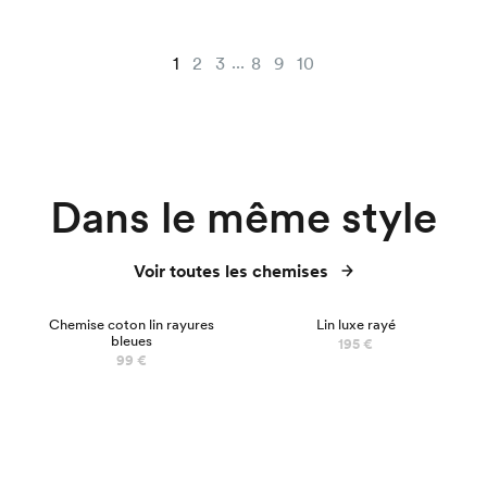
...
1
2
3
8
9
10
Dans le même style
Voir toutes les chemises
NOUVEAU
Chemise coton lin rayures
Lin luxe rayé
bleues
195 €
99 €