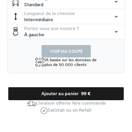
Standard
Longueur de la chemise
Intermédiaire
Portez-vous une montre ?
À gauche
VOIR MA COUPE
IA basée sur les données de
plus de 50 000 clients
Ajouter au panier
99 €
Livraison offerte 1ère commande
Satisfait ou on Refait