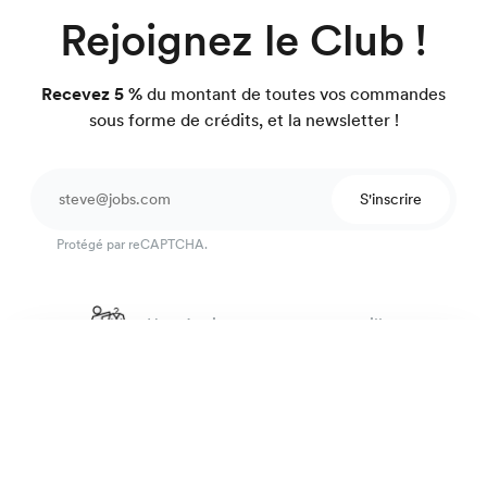
Rejoignez le Club !
Recevez 5 %
du montant de toutes vos commandes
sous forme de crédits, et la newsletter !
S'inscrire
Protégé par reCAPTCHA.
Une équipe pour vous conseiller
Chemise seersucker
4.7
sur 918 avis
99 €
Fines rayures bleu
Garantie satisfait ou on refait.