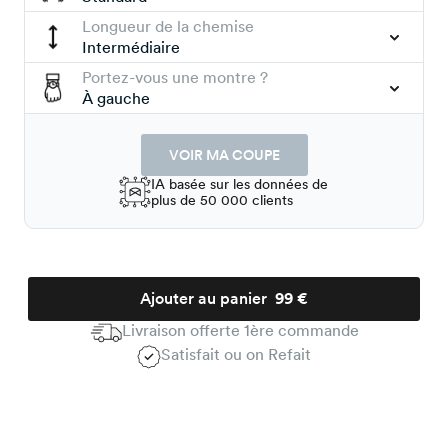
Longueur de la chemise
Intermédiaire
Portez-vous une montre ?
À gauche
VOIR MA COUPE
IA basée sur les données de
plus de 50 000 clients
Ajouter au panier
99 €
Livraison offerte 1ère commande
Satisfait ou on Refait