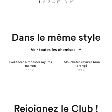
...
1
2
3
17
18
19
Dans le même style
Voir toutes les chemises
Twill facile à repasser rayures
Mouchetée rayures brun
marron
orangé
135 €
99 €
Rejoignez le Club !