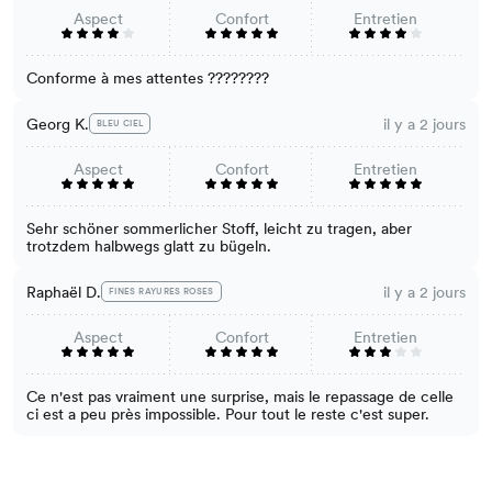
Aspect
Confort
Entretien
Conforme à mes attentes ????????
Georg K.
il y a 2 jours
BLEU CIEL
Aspect
Confort
Entretien
Sehr schöner sommerlicher Stoff, leicht zu tragen, aber
trotzdem halbwegs glatt zu bügeln.
Raphaël D.
il y a 2 jours
FINES RAYURES ROSES
Aspect
Confort
Entretien
Ce n'est pas vraiment une surprise, mais le repassage de celle
ci est a peu près impossible. Pour tout le reste c'est super.