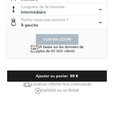
Longueur de la chemise
Intermédiaire
Portez-vous une montre ?
À gauche
VOIR MA COUPE
IA basée sur les données de
plus de 50 000 clients
Ajouter au panier
99 €
Livraison offerte 1ère commande
Satisfait ou on Refait