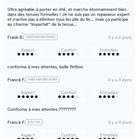
Ultra agréable à porter en été, et marche étonnamment bien
dans des tenues formelles ! Je ne suis pas un repasseur expert
et n'arrive pas à éliminer tous les plis du lin... mais ça participe
au charme "imparfait" de la tenue...
Frank B.
il y a 2 jours
FINES RAYURES ROSES
Aspect
Confort
Entretien
conforme à mes attentes, belle finition
Franck F.
il y a 3 jours
FINES RAYURES ROSES
Aspect
Confort
Entretien
Conforme à mes attentes ????????
Franck F.
il y a 3 jours
BLEU CIEL
Aspect
Confort
Entretien