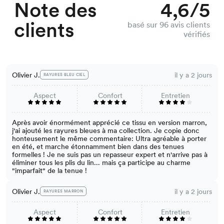
Note des
4,6/5
clients
basé sur 96 avis clients
vérifiés
Olivier J.
il y a 2 jours
RAYURES BLEU CIEL
Aspect
Confort
Entretien
Après avoir énormément apprécié ce tissu en version marron,
j'ai ajouté les rayures bleues à ma collection. Je copie donc
honteusement le même commentaire: Ultra agréable à porter
en été, et marche étonnamment bien dans des tenues
formelles ! Je ne suis pas un repasseur expert et n'arrive pas à
éliminer tous les plis du lin... mais ça participe au charme
"imparfait" de la tenue !
Olivier J.
il y a 2 jours
RAYURES MARRON
Aspect
Confort
Entretien