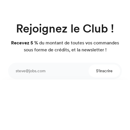
Rejoignez le Club !
Recevez 5 %
du montant de toutes vos commandes
sous forme de crédits, et la newsletter !
S'inscrire
Protégé par reCAPTCHA.
Chemise coton lin
99 €
Rayures bleu ciel
Une équipe pour vous conseiller
4.7
sur 918 avis
Garantie satisfait ou on refait.