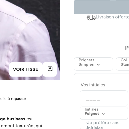
Livraison offer
P
Poignets
Col
Simples
Sta
VOIR TISSU
Vos initiales
cile à repasser
Initiales
Poignet
sage business
est
Je préfère sans
ètement texturée, qui
initiales.