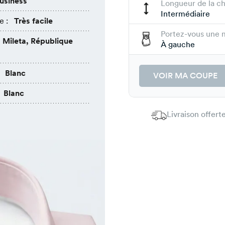
usiness
Longueur de la c
Intermédiaire
e :
Très facile
Portez-vous une 
Mileta, République
À gauche
Blanc
VOIR MA COUPE
Blanc
Livraison offer