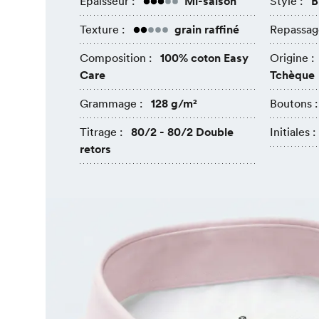
Épaisseur :
Mi-saison
Style :
B
Texture :
grain raffiné
Repassag
Composition :
100% coton Easy
Origine :
Care
Tchèque
Grammage :
128 g/m²
Boutons :
Titrage :
80/2 - 80/2 Double
Initiales :
retors