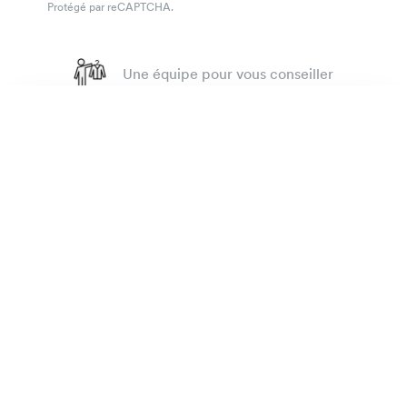
Protégé par reCAPTCHA.
Une équipe pour vous conseiller
4.7
sur 918 avis
Chemise oxford rugby
135 €
Garantie satisfait ou on refait.
vieux rouge
La marque
E-shop
Informations pratiques