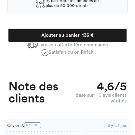
IA basée sur les données de
plus de 50 000 clients
Ajouter au panier
135 €
Livraison offerte 1ère commande
Satisfait ou on Refait
Note des
4,6/5
clients
basé sur 110 avis clients
vérifiés
Olivier J.
il y a 1 jour
BLEU CIEL