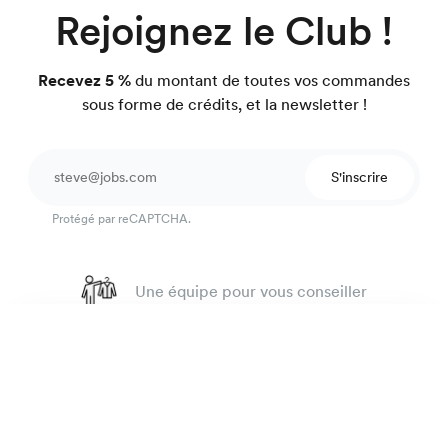
Rejoignez le Club !
Recevez 5 %
du montant de toutes vos commandes
sous forme de crédits, et la newsletter !
S'inscrire
Protégé par reCAPTCHA.
Une équipe pour vous conseiller
4.7
sur 918 avis
Chemise homme luxe
195 €
Garantie satisfait ou on refait.
Twill Lilas