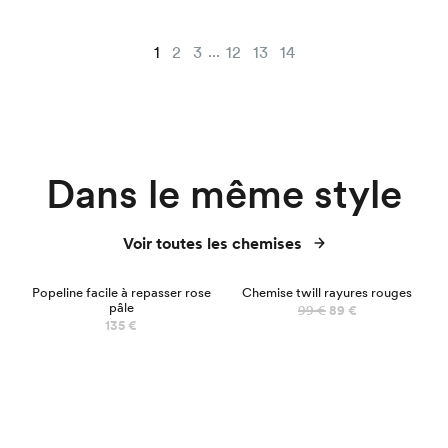
...
1
2
3
12
13
14
Dans le même style
Voir toutes les chemises
PRÉCO
Popeline facile à repasser rose
Chemise twill rayures rouges
pâle
99 €
89 €
135 €