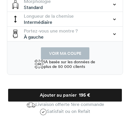
Morphologie
Standard
Longueur de la chemise
Intermédiaire
Portez-vous une montre ?
À gauche
VOIR MA COUPE
IA basée sur les données de
plus de 50 000 clients
Ajouter au panier
195 €
Livraison offerte 1ère commande
Satisfait ou on Refait