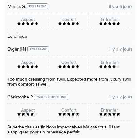
Marius G.
il y a 6 jours
TWILL BLANC
Aspect
Confort
Entretien
Le chique
Evgenii N.
il y a 7 jours
TWILL BLANC
Aspect
Confort
Entretien
Too much creasing from twill. Expected more from luxury twill
from comfort as well
Christophe P.
il y a 7 jours
TWILL TEXTURÉ BLANC
Aspect
Confort
Entretien
Superbe tissu et finitions impeccables Malgré tout, il faut
s'appliquer pour un repassage parfait.