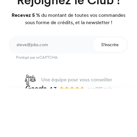
Recevez 5 %
du montant de toutes vos commandes
sous forme de crédits, et la newsletter !
S'inscrire
Protégé par reCAPTCHA.
Une équipe pour vous conseiller
4.7
sur 918 avis
Garantie satisfait ou on refait.
Chemise en lin épais
165 €
Kaki gris