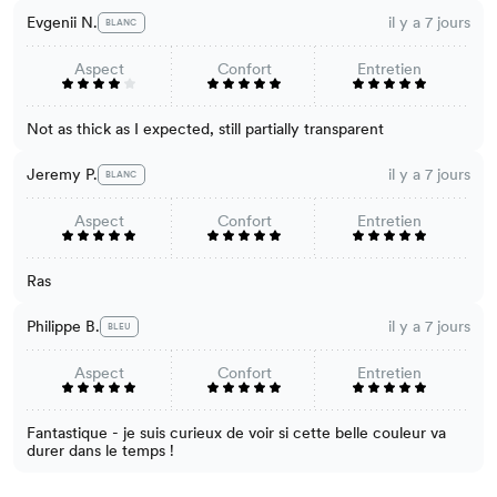
Evgenii N.
il y a 7 jours
BLANC
Aspect
Confort
Entretien
Not as thick as I expected, still partially transparent
Jeremy P.
il y a 7 jours
BLANC
Aspect
Confort
Entretien
Ras
Philippe B.
il y a 7 jours
BLEU
Aspect
Confort
Entretien
Fantastique - je suis curieux de voir si cette belle couleur va
durer dans le temps !