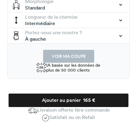
Morphologie
Standard
Longueur de la chemise
Intermédiaire
Portez-vous une montre ?
À gauche
VOIR MA COUPE
IA basée sur les données de
plus de 50 000 clients
Ajouter au panier
165 €
Livraison offerte 1ère commande
Satisfait ou on Refait