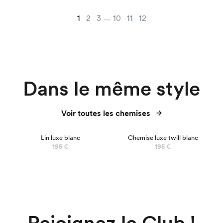
...
1
2
3
10
11
12
Dans le même style
Voir toutes les chemises
LUXE
Lin luxe blanc
Chemise luxe twill blanc
195 €
195 €
Rejoignez le Club !