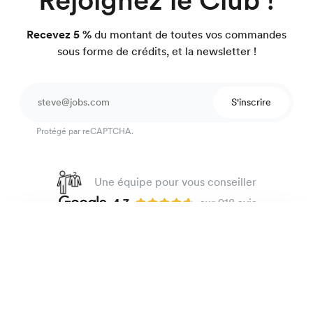
Recevez 5 %
du montant de toutes vos commandes
sous forme de crédits, et la newsletter !
S'inscrire
Protégé par reCAPTCHA.
Une équipe pour vous conseiller
4.7
sur 918 avis
Garantie satisfait ou on refait.
Chemise en lin épais
165 €
Blanc