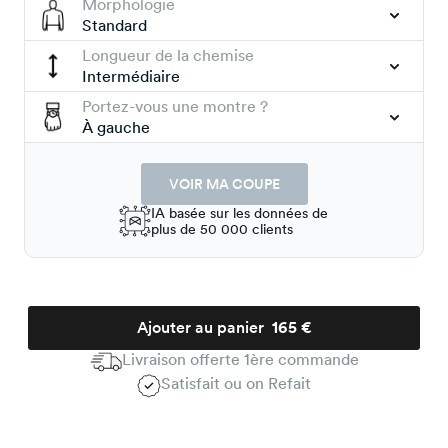
Morphologie
Standard
Longueur de la chemise
Intermédiaire
Portez-vous une montre ?
À gauche
VOIR MA COUPE
IA basée sur les données de
plus de 50 000 clients
Ajouter au panier
165 €
Livraison offerte 1ère commande
Satisfait ou on Refait