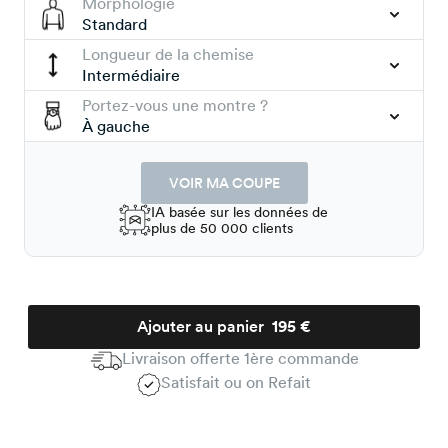
Morphologie
Standard
Longueur de la chemise
Intermédiaire
Portez-vous une montre ?
À gauche
VOIR MA COUPE
IA basée sur les données de
plus de 50 000 clients
Ajouter au panier
195 €
Livraison offerte 1ère commande
Satisfait ou on Refait