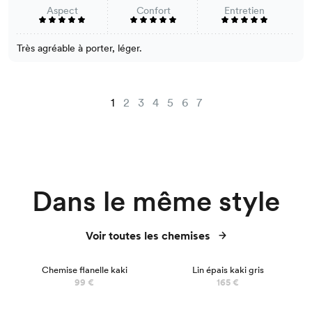
Aspect
Confort
Entretien
Très agréable à porter, léger.
1
2
3
4
5
6
7
Dans le même style
Voir toutes les chemises
Chemise flanelle kaki
Lin épais kaki gris
99 €
165 €