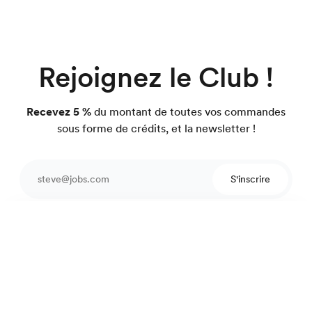
Rejoignez le Club !
Recevez 5 %
du montant de toutes vos commandes
sous forme de crédits, et la newsletter !
S'inscrire
Protégé par reCAPTCHA.
Chemise laine merinos
195 €
Kaki
Une équipe pour vous conseiller
4.7
sur 918 avis
Garantie satisfait ou on refait.