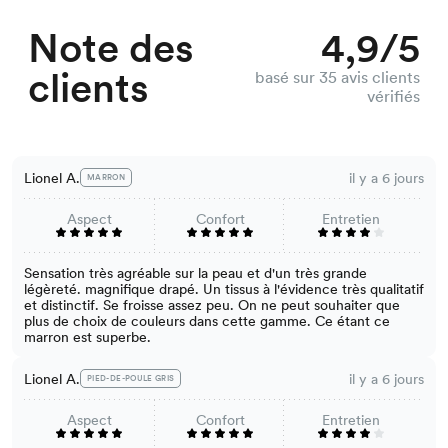
Note des
4,9/5
clients
basé sur 35 avis clients
vérifiés
Lionel A.
il y a 6 jours
MARRON
Aspect
Confort
Entretien
Sensation très agréable sur la peau et d'un très grande
légèreté. magnifique drapé. Un tissus à l'évidence très qualitatif
et distinctif. Se froisse assez peu. On ne peut souhaiter que
plus de choix de couleurs dans cette gamme. Ce étant ce
marron est superbe.
Lionel A.
il y a 6 jours
PIED-DE-POULE GRIS
Aspect
Confort
Entretien