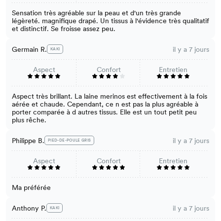
Sensation très agréable sur la peau et d'un très grande
légèreté. magnifique drapé. Un tissus à l'évidence très qualitatif
et distinctif. Se froisse assez peu.
Germain R.
il y a 7 jours
KAKI
Aspect
Confort
Entretien
Aspect très brillant. La laine merinos est effectivement à la fois
aérée et chaude. Cependant, ce n est pas la plus agréable à
porter comparée à d autres tissus. Elle est un tout petit peu
plus rêche.
Philippe B.
il y a 7 jours
PIED-DE-POULE GRIS
Aspect
Confort
Entretien
Ma préférée
Anthony P.
il y a 7 jours
KAKI