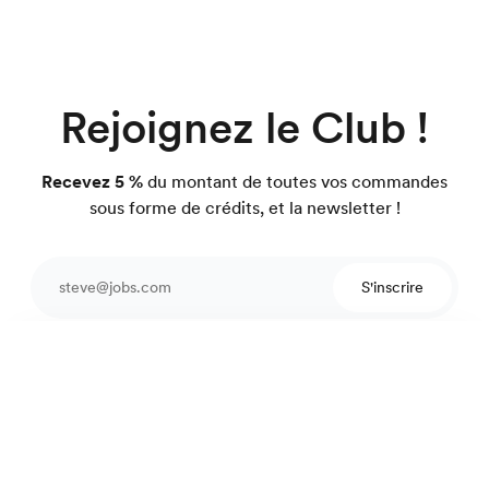
Rejoignez le Club !
Recevez 5 %
du montant de toutes vos commandes
sous forme de crédits, et la newsletter !
S'inscrire
Protégé par reCAPTCHA.
Chemise laine merinos
195 €
pied-de-poule bleu
Une équipe pour vous conseiller
4.7
sur 918 avis
Garantie satisfait ou on refait.