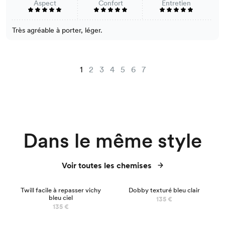
Aspect
Confort
Entretien
Très agréable à porter, léger.
1
2
3
4
5
6
7
Dans le même style
Voir toutes les chemises
Twill facile à repasser vichy
Dobby texturé bleu clair
bleu ciel
135 €
135 €