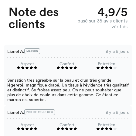
Note des
4,9/5
clients
basé sur 35 avis clients
vérifiés
Lionel A.
il y a 5 jours
MARRON
Aspect
Confort
Entretien
Sensation très agréable sur la peau et d'un très grande
légèreté. magnifique drapé. Un tissus à l'évidence très qualitatif
et distinctif. Se froisse assez peu. On ne peut souhaiter que
plus de choix de couleurs dans cette gamme. Ce étant ce
marron est superbe.
Lionel A.
il y a 5 jours
PIED-DE-POULE GRIS
Aspect
Confort
Entretien