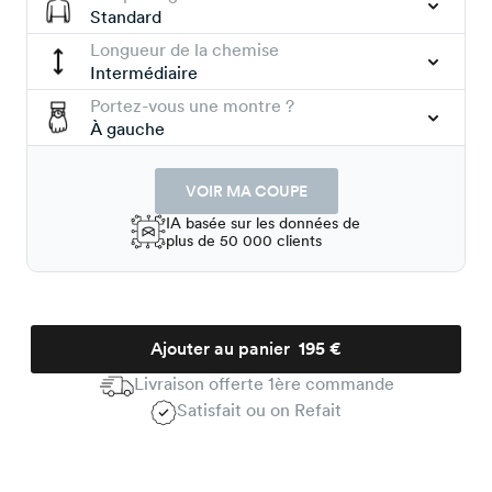
Standard
Longueur de la chemise
Intermédiaire
Portez-vous une montre ?
À gauche
VOIR MA COUPE
IA basée sur les données de
plus de 50 000 clients
Ajouter au panier
195 €
Livraison offerte 1ère commande
Satisfait ou on Refait