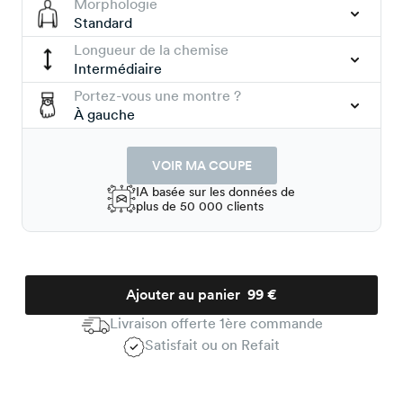
Morphologie
Standard
Longueur de la chemise
Intermédiaire
Portez-vous une montre ?
À gauche
VOIR MA COUPE
IA basée sur les données de
plus de 50 000 clients
Ajouter au panier
99 €
Livraison offerte 1ère commande
Satisfait ou on Refait