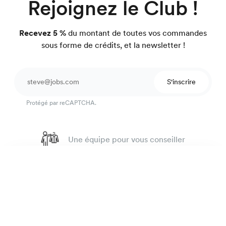
Rejoignez le Club !
Recevez 5 %
du montant de toutes vos commandes
sous forme de crédits, et la newsletter !
S'inscrire
Protégé par reCAPTCHA.
Une équipe pour vous conseiller
4.7
sur 918 avis
Chemise flanelle
99 €
Garantie satisfait ou on refait.
Anthracite