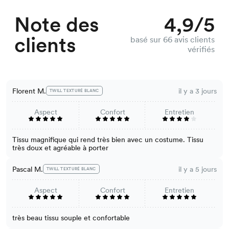
Note des
4,9/5
clients
basé sur 66 avis clients
vérifiés
Florent M.
il y a 3 jours
TWILL TEXTURÉ BLANC
Aspect
Confort
Entretien
Tissu magnifique qui rend très bien avec un costume. Tissu
très doux et agréable à porter
Pascal M.
il y a 5 jours
TWILL TEXTURÉ BLANC
Aspect
Confort
Entretien
très beau tissu souple et confortable