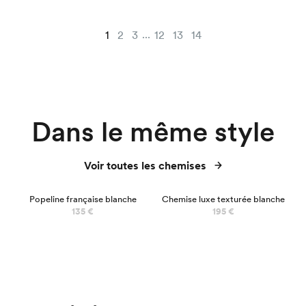
...
1
2
3
12
13
14
Dans le même style
Voir toutes les chemises
BEST SELLER
LUXE
Popeline française blanche
Chemise luxe texturée blanche
135 €
195 €