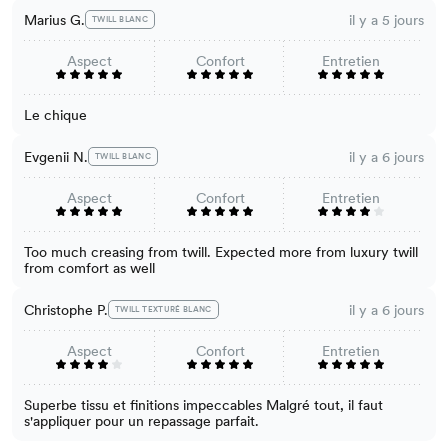
Marius G.
il y a 5 jours
TWILL BLANC
Aspect
Confort
Entretien
Le chique
Evgenii N.
il y a 6 jours
TWILL BLANC
Aspect
Confort
Entretien
Too much creasing from twill. Expected more from luxury twill
from comfort as well
Christophe P.
il y a 6 jours
TWILL TEXTURÉ BLANC
Aspect
Confort
Entretien
Superbe tissu et finitions impeccables Malgré tout, il faut
s'appliquer pour un repassage parfait.