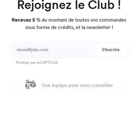
Rejoignez le Club !
Recevez 5 %
du montant de toutes vos commandes
sous forme de crédits, et la newsletter !
S'inscrire
Protégé par reCAPTCHA.
Une équipe pour vous conseiller
4.7
sur 918 avis
Chemise homme luxe
195 €
Garantie satisfait ou on refait.
Twill Blanc