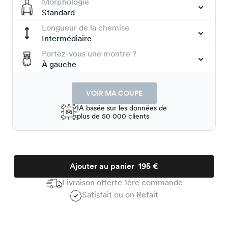
Morphologie
Standard
Longueur de la chemise
Intermédiaire
Portez-vous une montre ?
À gauche
VOIR MA COUPE
IA basée sur les données de
plus de 50 000 clients
Ajouter au panier
195 €
Livraison offerte 1ère commande
Satisfait ou on Refait