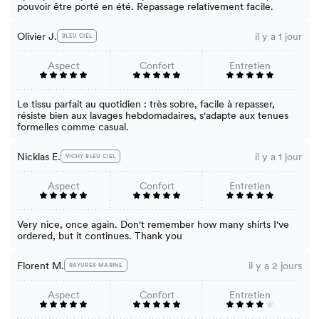
pouvoir être porté en été. Repassage relativement facile.
Olivier J.
il y a 1 jour
BLEU CIEL
Aspect
Confort
Entretien
Le tissu parfait au quotidien : très sobre, facile à repasser,
résiste bien aux lavages hebdomadaires, s'adapte aux tenues
formelles comme casual.
Nicklas E.
il y a 1 jour
VICHY BLEU CIEL
Aspect
Confort
Entretien
Very nice, once again. Don't remember how many shirts I've
ordered, but it continues. Thank you
Florent M.
il y a 2 jours
RAYURES MARINE
Aspect
Confort
Entretien