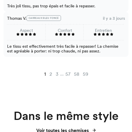
Très joli tissu, pas trop épais et facile à repasser.
Thomas V.
il y a 3 jours
CARREAUX BLEU FONCÉ
Aspect
Confort
Entretien
Le tissu est effectivement très facile à repasser! La chemise
est agréable à porter: ni trop chaude, ni pas assez.
...
1
2
3
57
58
59
Dans le même style
Voir toutes les chemises