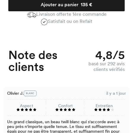
Ajouter au panier
135 €
Livraison offerte 1ère commande
Satisfait ou on Refait
Note des
4,8/5
clients
basé sur 292 avis
clients vérifiés
Olivier J.
il y a 1 jour
BLANC
Aspect
Confort
Entretien
Un grand classique, un beau twill blanc qui s'accorde avec à
peu près n'importe quelle tenue. Le tissu est suffisamment
épais pour ne pas être transparent, et suffisamment fin pour