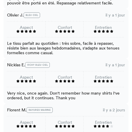
pouvoir être porté en été. Repassage relativement facile.
Olivier J.
il y a 1 jour
BLEU CIEL
Aspect
Confort
Entretien
Le tissu parfait au quotidien : très sobre, facile à repasser,
résiste bien aux lavages hebdomadaires, s'adapte aux tenues
formelles comme casual.
Nicklas E.
il y a 1 jour
VICHY BLEU CIEL
Aspect
Confort
Entretien
Very nice, once again. Don't remember how many shirts I've
ordered, but it continues. Thank you
Florent M.
il y a 2 jours
RAYURES MARINE
Aspect
Confort
Entretien