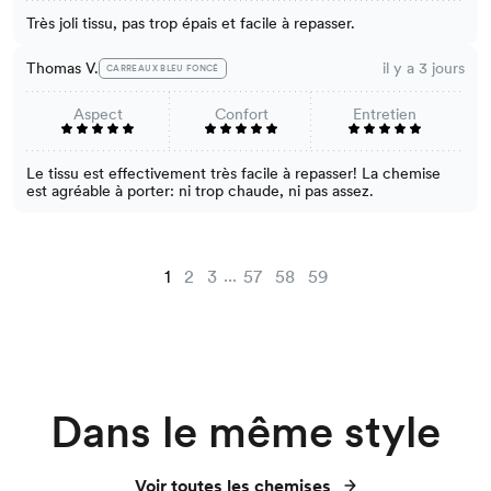
Très joli tissu, pas trop épais et facile à repasser.
Thomas V.
il y a 3 jours
CARREAUX BLEU FONCÉ
Aspect
Confort
Entretien
Le tissu est effectivement très facile à repasser! La chemise
est agréable à porter: ni trop chaude, ni pas assez.
...
1
2
3
57
58
59
Dans le même style
Voir toutes les chemises