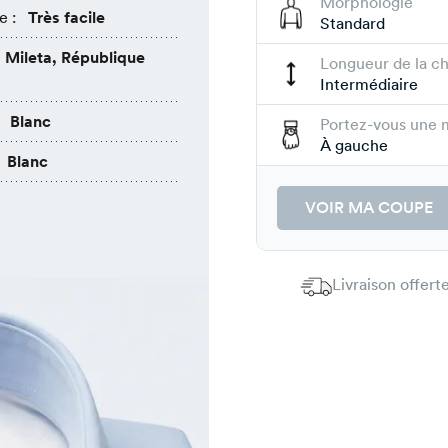
Morphologie
e :
Très facile
Standard
Mileta, République
Longueur de la c
Intermédiaire
Blanc
Portez-vous une 
À gauche
Blanc
VOIR MA COUPE
Livraison offer