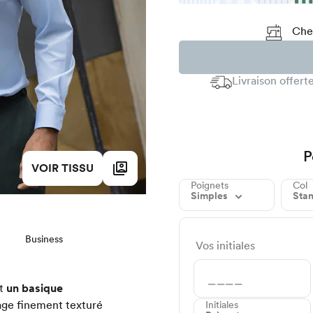
Chez
Livraison offer
P
VOIR TISSU
Poignets
Col
Simples
Sta
Business
Vos initiales
st
un basique
sage finement texturé
Initiales