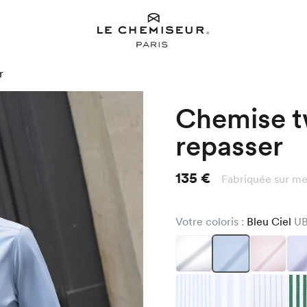
r
Chemise tw
repasser
135 €
Fabriquée sur me
Votre coloris :
Bleu Ciel
UB