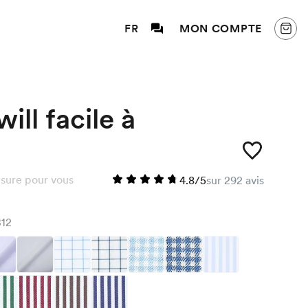
FR
MON COMPTE
ill facile à
sure pour vous
4.8/5
sur 292 avis
12