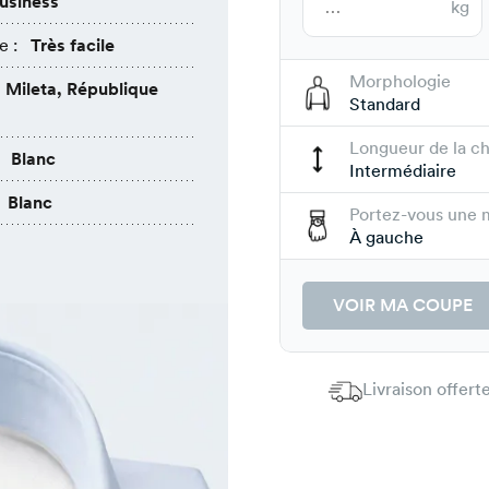
usiness
kg
e :
Très facile
Morphologie
Mileta, République
Standard
Longueur de la c
Blanc
Intermédiaire
Blanc
Portez-vous une 
À gauche
VOIR MA COUPE
Livraison offer