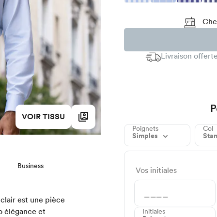
Chez
Livraison offer
P
VOIR TISSU
Poignets
Col
Simples
Sta
Business
Vos initiales
 clair est une pièce
io élégance et
Initiales