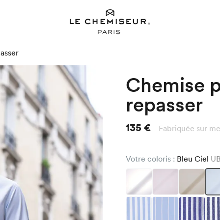
passer
Chemise po
repasser
135 €
Fabriquée sur me
Votre coloris :
Bleu Ciel
U