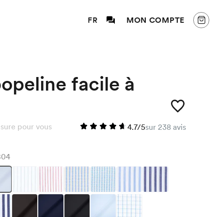
FR
MON COMPTE
peline facile à
sure pour vous
4.7/5
sur 238 avis
B04