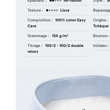
Épaisseur :
Mi-saison
Style :
B
Texture :
Lisse
Repassag
Composition :
100% coton Easy
Origine :
Care
Tchèque
Grammage :
124 g/m²
Boutons :
Titrage :
100/2 - 100/2 double
Initiales :
retors