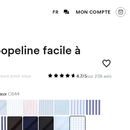
FR
MON COMPTE
peline facile à
sure pour vous
4.7/5
sur 238 avis
eaux
CB44