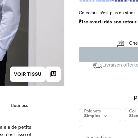
Ce coloris n'est plus en stock.
Être averti dès son retour
Chez
Livraison offer
VOIR TISSU
P
Business
Poignets
Col
Simples
Sta
le a de petits
ssu est lisse et
Vos initiales