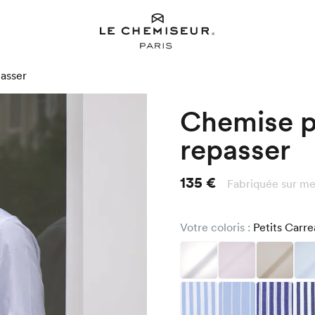
passer
Chemise po
repasser
135 €
Fabriquée sur me
Votre coloris :
Petits Carr