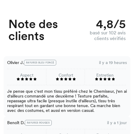
Note des
4,8/5
clients
basé sur 102 avis
clients vérifiés
Olivier J.
il y a 19 heures
RAYURES BLEU FONCÉ
Aspect
Confort
Entretien
Je pense que c'est mon tissu préféré chez le Chemiseur, j'en ai
d'ailleurs commandé une deuxième ! Texture parfaite,
repassage ultra facile (presque inutile d'ailleurs), tissu très
respirant tout en gardant une bonne tenue. Ca marche bien
avec des costumes, et aussi en version casual.
Benoît D.
il y a 1 jour
RAYURES ROUGES