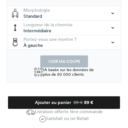
Morphologie
Standard
Longueur de la chemise
Intermédiaire
Portez-vous une montre ?
À gauche
VOIR MA COUPE
IA basée sur les données de
plus de 50 000 clients
Ajouter au panier
99 €
89 €
Livraison offerte 1ère commande
Satisfait ou on Refait