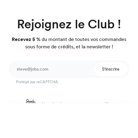
Rejoignez le Club !
Recevez 5 %
du montant de toutes vos commandes
sous forme de crédits, et la newsletter !
S'inscrire
Protégé par reCAPTCHA.
Une équipe pour vous conseiller
4.7
sur 918 avis
Précommande de l'été : Le twill léger
99 €
89 €
Rayures bleu foncé
Garantie satisfait ou on refait.