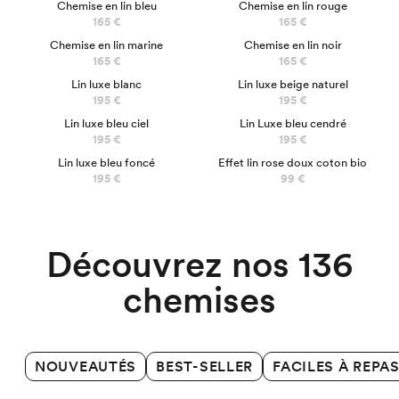
Chemise en lin bleu
Chemise en lin rouge
165 €
165 €
Chemise en lin marine
Chemise en lin noir
165 €
165 €
Lin luxe blanc
Lin luxe beige naturel
195 €
195 €
Lin luxe bleu ciel
Lin Luxe bleu cendré
195 €
195 €
Lin luxe bleu foncé
Effet lin rose doux coton bio
Chemises Business
195 €
99 €
Découvrez nos 136
chemises
NOUVEAUTÉS
BEST-SELLER
FACILES À REPA