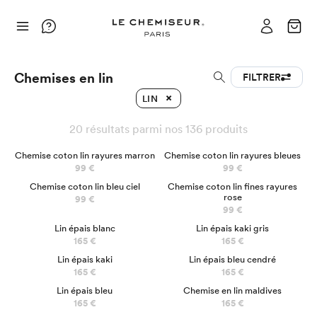
Chemises en lin
FILTRER
LIN
20 résultats parmi nos 136 produits
Chemise coton lin rayures marron
Chemise coton lin rayures bleues
99 €
99 €
Chemise coton lin bleu ciel
Chemise coton lin fines rayures
rose
99 €
99 €
Lin épais blanc
Lin épais kaki gris
165 €
165 €
NOUVEAU
NOUVEAU
Lin épais kaki
Lin épais bleu cendré
165 €
165 €
Lin épais bleu
Chemise en lin maldives
165 €
165 €