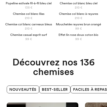
Popeline estivale fil-à-fil bleu ciel
Chemise col blanc bleu ciel
135 €
210 €
NOUVEAU
NOUVEAU
Chemise col blanc lilas
Chemise col blanc à rayures
210 €
210 €
Chemise col blanc carreaux bleus
Mouchetée rayures brun orangé
210 €
99 €
Chemise casual esprit surf
Effet lin rose doux coton bio
Chemises Business
99 €
99 €
Découvrez nos 136
chemises
NOUVEAUTÉS
BEST-SELLER
FACILES À REPA