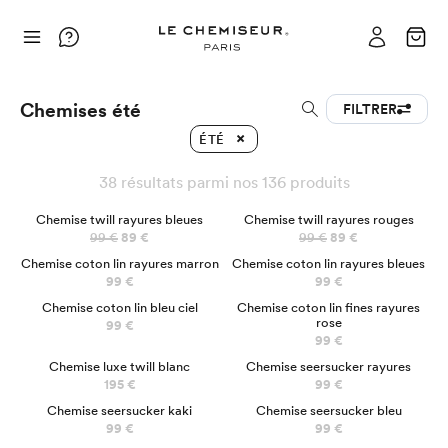
Chemises été
FILTRER
ÉTÉ
38 résultats parmi nos 136 produits
PRÉCO
PRÉCO
Chemise twill rayures bleues
Chemise twill rayures rouges
99 €
89 €
99 €
89 €
Chemise coton lin rayures marron
Chemise coton lin rayures bleues
99 €
99 €
Chemise coton lin bleu ciel
Chemise coton lin fines rayures
rose
99 €
99 €
LUXE
NOUVEAU
Chemise luxe twill blanc
Chemise seersucker rayures
195 €
99 €
Chemise seersucker kaki
Chemise seersucker bleu
99 €
99 €
NOUVEAU