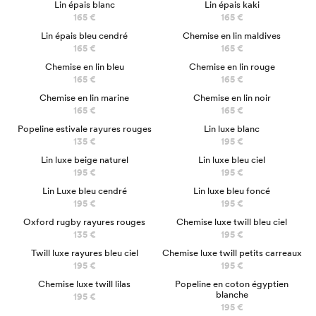
Lin épais blanc
Lin épais kaki
165 €
165 €
NOUVEAU
Lin épais bleu cendré
Chemise en lin maldives
165 €
165 €
Chemise en lin bleu
Chemise en lin rouge
165 €
165 €
Chemise en lin marine
Chemise en lin noir
165 €
165 €
Popeline estivale rayures rouges
Lin luxe blanc
135 €
195 €
Lin luxe beige naturel
Lin luxe bleu ciel
195 €
195 €
Lin Luxe bleu cendré
Lin luxe bleu foncé
195 €
195 €
LUXE
Oxford rugby rayures rouges
Chemise luxe twill bleu ciel
135 €
195 €
LUXE
LUXE
Twill luxe rayures bleu ciel
Chemise luxe twill petits carreaux
195 €
195 €
LUXE
LUXE
Chemise luxe twill lilas
Popeline en coton égyptien
blanche
195 €
195 €