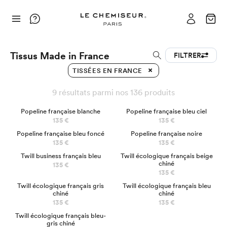
Tissus Made in France
FILTRER
TISSÉES EN FRANCE
9 résultats parmi nos 136 produits
BEST SELLER
Popeline française blanche
Popeline française bleu ciel
135 €
135 €
NOUVEAU
Popeline française bleu foncé
Popeline française noire
135 €
135 €
Twill business français bleu
Twill écologique français beige
chiné
135 €
135 €
Twill écologique français gris
Twill écologique français bleu
chiné
chiné
135 €
135 €
Twill écologique français bleu-
gris chiné