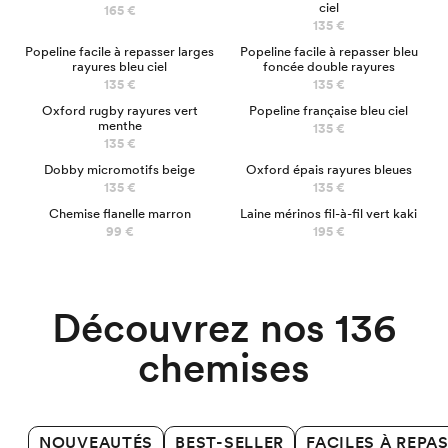
ciel
165 €
135 €
NOUVEAU
Popeline facile à repasser larges
Popeline facile à repasser bleu
rayures bleu ciel
foncée double rayures
135 €
135 €
Oxford rugby rayures vert
Popeline française bleu ciel
menthe
135 €
135 €
Dobby micromotifs beige
Oxford épais rayures bleues
135 €
135 €
100% MÉRINOS
Chemise flanelle marron
Laine mérinos fil-à-fil vert kaki
Chemises Business
99 €
195 €
Découvrez nos 136
chemises
NOUVEAUTÉS
BEST-SELLER
FACILES À REPA