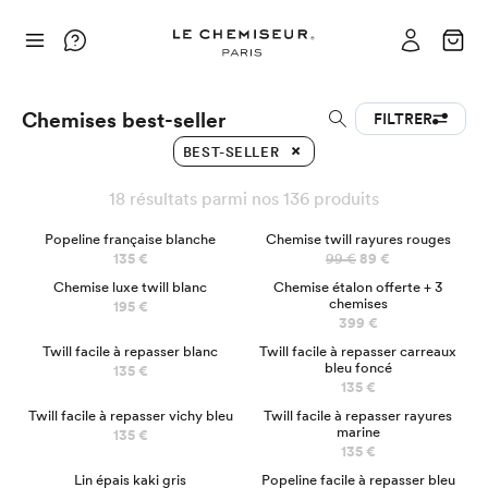
Chemises best-seller
FILTRER
BEST-SELLER
18 résultats parmi nos 136 produits
BEST SELLER
PRÉCO
Popeline française blanche
Chemise twill rayures rouges
135 €
99 €
89 €
LUXE
EN 3 CLICS
Chemise luxe twill blanc
Chemise étalon offerte + 3
chemises
195 €
399 €
Twill facile à repasser blanc
Twill facile à repasser carreaux
bleu foncé
135 €
135 €
Twill facile à repasser vichy bleu
Twill facile à repasser rayures
marine
135 €
135 €
Lin épais kaki gris
Popeline facile à repasser bleu