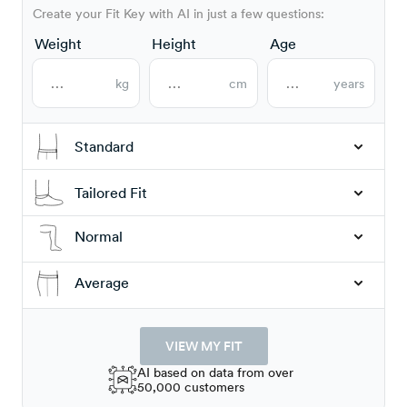
Create your Fit Key with AI in just a few questions:
Weight
Height
Age
kg
cm
years
Standard
Tailored Fit
Normal
Average
VIEW MY FIT
AI based on data from over
50,000 customers