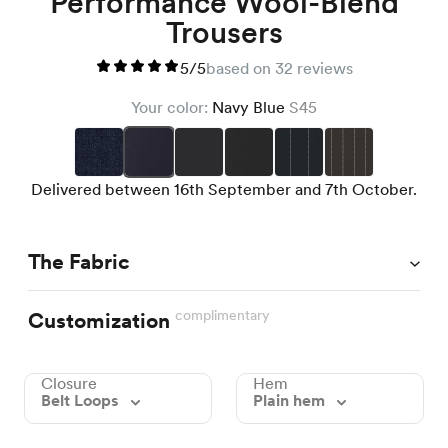
Performance Wool-Blend
Trousers
5/5
based on 32 reviews
Your color:
Navy Blue
S45
Delivered between 16th September and 7th October.
The Fabric
complimentary
Customization
Closure
Hem
Belt Loops
Plain hem