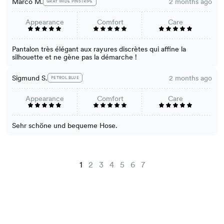
Marco M.
2 months ago
GRAY WIDE PINSTRIPE
Appearance
Comfort
Care
Pantalon très élégant aux rayures discrètes qui affine la
silhouette et ne gène pas la démarche !
Sigmund S.
2 months ago
PETROL BLUE
Appearance
Comfort
Care
Sehr schöne und bequeme Hose.
1
2
3
4
5
6
7