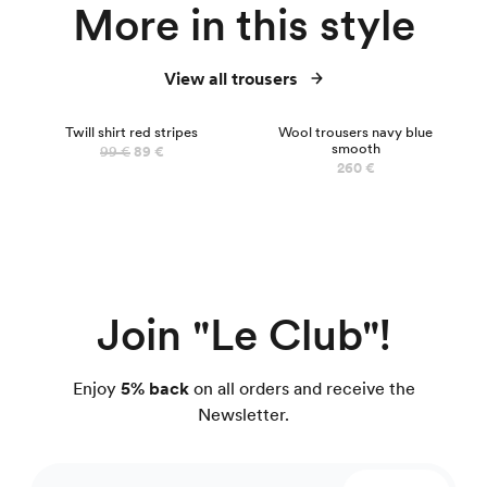
More in this style
View all trousers
NEW
Twill shirt red stripes
Wool trousers navy blue
smooth
99 €
89 €
260 €
Join "Le Club"!
Enjoy
5% back
on all orders and receive the
Newsletter.