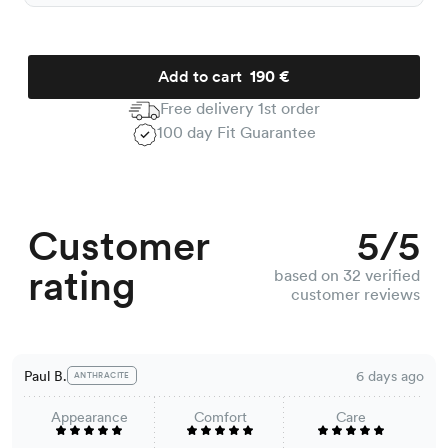
Add to cart
190 €
Free delivery 1st order
100 day Fit Guarantee
Customer
5/5
rating
based on 32 verified
customer reviews
Paul B.
6 days ago
ANTHRACITE
Appearance
Comfort
Care