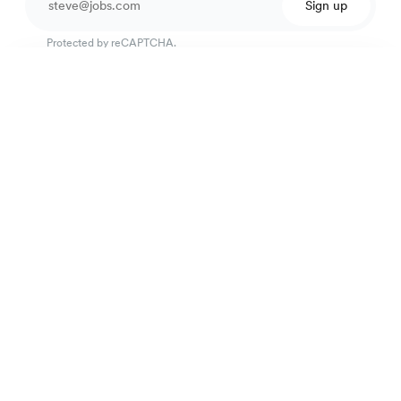
Sign up
Protected by reCAPTCHA.
Performance Wool-Blend Trousers
190 €
Navy blue
Excellent customer service
4.7
out of 918 reviews
100 day Fit Guarantee
The Brand
E-shop
Practical Information