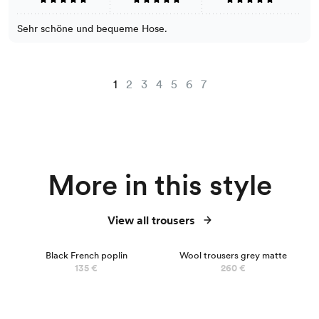
Sehr schöne und bequeme Hose.
1
2
3
4
5
6
7
More in this style
View all trousers
Black French poplin
Wool trousers grey matte
135 €
260 €