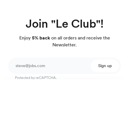
Join "Le Club"!
Enjoy
5% back
on all orders and receive the
Newsletter.
Sign up
Protected by reCAPTCHA.
Performance Wool-Blend Trousers
190 €
Black
Excellent customer service
4.7
out of 918 reviews
100 day Fit Guarantee