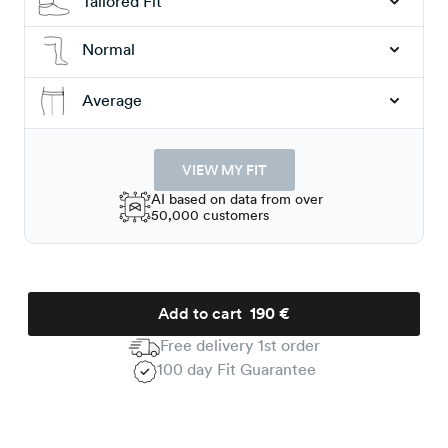
Tailored Fit
Normal
Average
VIEW MY FIT
AI based on data from over
50,000 customers
Add to cart
190 €
Free delivery 1st order
100 day Fit Guarantee