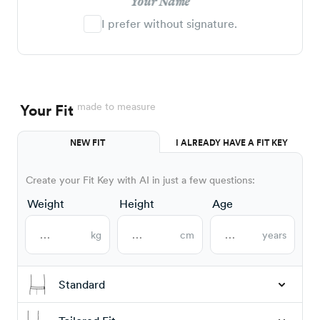
Your Name
I prefer without signature.
made to measure
Your Fit
NEW FIT
I ALREADY HAVE A FIT KEY
Create your Fit Key with AI in just a few questions:
Weight
Height
Age
kg
cm
years
Standard