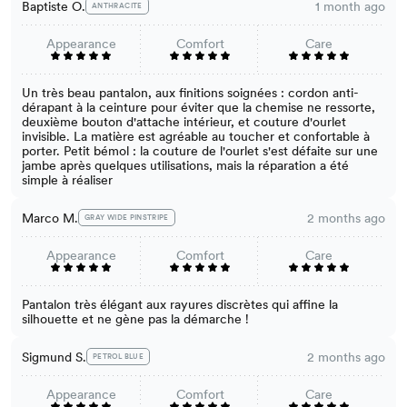
Baptiste O.
1 month ago
ANTHRACITE
Appearance
Comfort
Care
Un très beau pantalon, aux finitions soignées : cordon anti-
dérapant à la ceinture pour éviter que la chemise ne ressorte,
deuxième bouton d'attache intérieur, et couture d'ourlet
invisible. La matière est agréable au toucher et confortable à
porter. Petit bémol : la couture de l'ourlet s'est défaite sur une
jambe après quelques utilisations, mais la réparation a été
simple à réaliser
Marco M.
2 months ago
GRAY WIDE PINSTRIPE
Appearance
Comfort
Care
Pantalon très élégant aux rayures discrètes qui affine la
silhouette et ne gène pas la démarche !
Sigmund S.
2 months ago
PETROL BLUE
Appearance
Comfort
Care