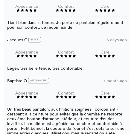
Appearance
Comfort
Care
Tient bien dans le temps. Je porte ce pantalon régulièrement
pour son confort. Je recommande
Jacques C.
5 days ago
BLACK
Appearance
Comfort
Care
Léger, très belle tenue, très confortable.
Baptiste O.
1 month ago
ANTHRACITE
Appearance
Comfort
Care
Un très beau pantalon, aux finitions soignées : cordon anti-
dérapant à la ceinture pour éviter que la chemise ne ressorte,
deuxième bouton d'attache intérieur, et couture d'ourlet
invisible. La matière est agréable au toucher et confortable à
porter. Petit bémol : la couture de l'ourlet s'est défaite sur une
jambe après quelques utilisations, mais la réparation a été