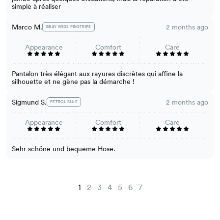
simple à réaliser
Marco M.
2 months ago
GRAY WIDE PINSTRIPE
Appearance
Comfort
Care
Pantalon très élégant aux rayures discrètes qui affine la
silhouette et ne gène pas la démarche !
Sigmund S.
2 months ago
PETROL BLUE
Appearance
Comfort
Care
Sehr schöne und bequeme Hose.
1
2
3
4
5
6
7