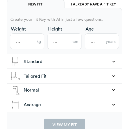
NEW FIT
I ALREADY HAVE A FIT KEY
Create your Fit Key with AI in just a few questions:
Weight
Height
Age
kg
cm
years
Standard
Tailored Fit
Normal
Average
VIEW MY FIT