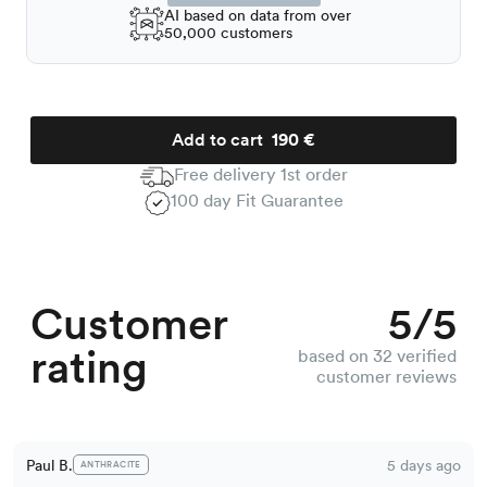
AI based on data from over
50,000 customers
Add to cart
190 €
Free delivery 1st order
100 day Fit Guarantee
Customer
5/5
rating
based on 32 verified
customer reviews
Paul B.
5 days ago
ANTHRACITE