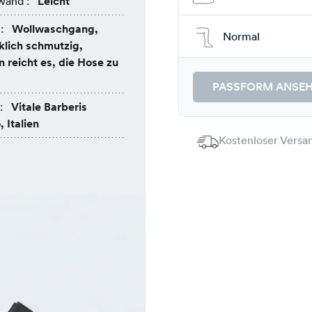
wand :
Leicht
:
Wollwaschgang,
Normal
klich schmutzig,
 reicht es, die Hose zu
PASSFORM ANSE
:
Vitale Barberis
 Italien
Kostenloser Versan