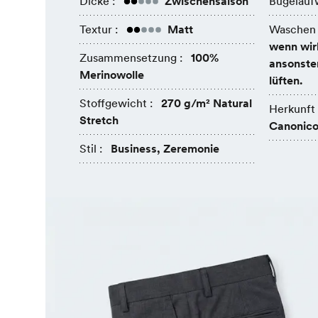
Dicke :
Zwischensaison
Bügelauf
Textur :
Matt
Waschen 
wenn wir
Zusammensetzung :
100%
ansonsten
Merinowolle
lüften.
Stoffgewicht :
270 g/m² Natural
Herkunft 
Stretch
Canonico,
Stil :
Business, Zeremonie