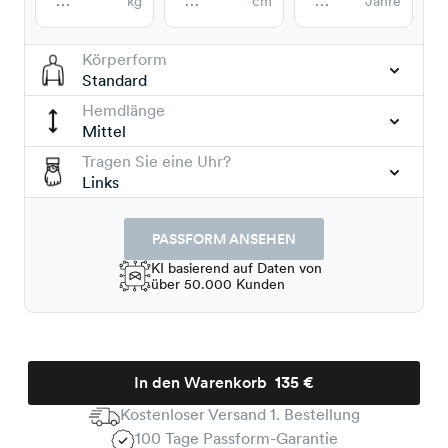
kg
cm
Jahre
Körperform
Standard
Hemdlänge
Mittel
Tragen Sie eine Uhr?
Links
PASSFORM ANSEHEN
KI basierend auf Daten von
über 50.000 Kunden
In den Warenkorb
135 €
Kostenloser Versand 1. Bestellung
100 Tage Passform-Garantie