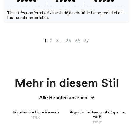
Tissu très confortable! J'avais déjà acheté le blanc, celui ci est
tout aussi confortable.
...
1
2
3
35
36
37
Mehr in diesem Stil
Alle Hemden ansehen
Bügelleichte Popeline weiß
Ägyptische Baumwoll-Popeline
weiß
135 €
195 €