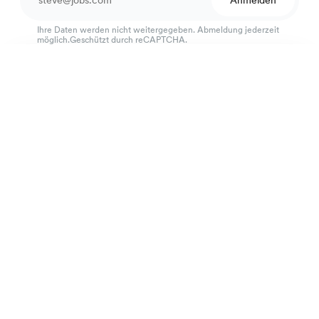
Anmelden
Ihre Daten werden nicht weitergegeben. Abmeldung jederzeit
möglich.Geschützt durch reCAPTCHA.
Pflegeleichte Wollmix-Businesshose
190 €
Anthrazit
Ausgezeichneter Kundenservice
4.7
von 918 Bewertungen
100 Tage Passform-Garantie
Die Marke
Bestellen
Praktische Informationen