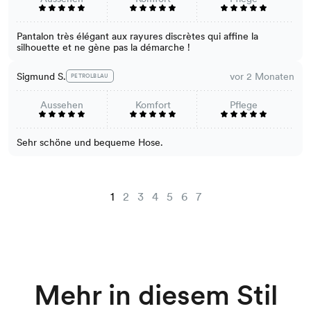
Pantalon très élégant aux rayures discrètes qui affine la
silhouette et ne gène pas la démarche !
Sigmund S.
vor 2 Monaten
PETROLBLAU
Aussehen
Komfort
Pflege
Sehr schöne und bequeme Hose.
1
2
3
4
5
6
7
Mehr in diesem Stil