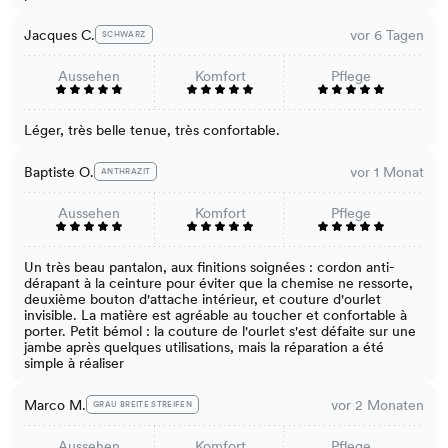
Jacques C.
vor 6 Tagen
SCHWARZ
Aussehen
Komfort
Pflege
Léger, très belle tenue, très confortable.
Baptiste O.
vor 1 Monat
ANTHRAZIT
Aussehen
Komfort
Pflege
Un très beau pantalon, aux finitions soignées : cordon anti-
dérapant à la ceinture pour éviter que la chemise ne ressorte,
deuxième bouton d'attache intérieur, et couture d'ourlet
invisible. La matière est agréable au toucher et confortable à
porter. Petit bémol : la couture de l'ourlet s'est défaite sur une
jambe après quelques utilisations, mais la réparation a été
simple à réaliser
Marco M.
vor 2 Monaten
GRAU BREITE STREIFEN
Aussehen
Komfort
Pflege