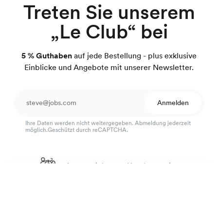
Treten Sie unserem
„Le Club“ bei
5 % Guthaben
auf jede Bestellung - plus exklusive
Einblicke und Angebote mit unserer Newsletter.
Anmelden
Ihre Daten werden nicht weitergegeben. Abmeldung jederzeit
möglich.Geschützt durch reCAPTCHA.
Ausgezeichneter Kundenservice
5-Pocket-Hose
4.7
von 918 Bewertungen
190 €
Marineblau
100 Tage Passform-Garantie