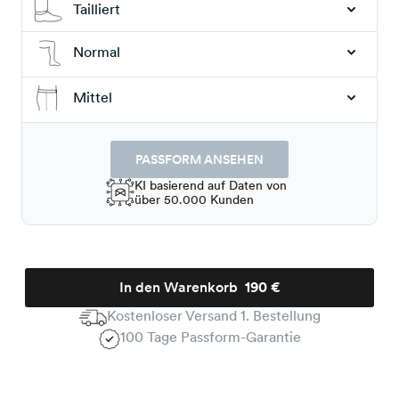
Tailliert
Normal
Mittel
PASSFORM ANSEHEN
KI basierend auf Daten von
über 50.000 Kunden
In den Warenkorb
190 €
Kostenloser Versand 1. Bestellung
100 Tage Passform-Garantie