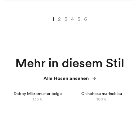
1
2
3
4
5
6
Mehr in diesem Stil
Alle Hosen ansehen
Dobby Mikromuster beige
Chinohose marineblau
135 €
180 €