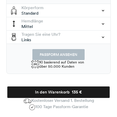
Körperform
Standard
Hemdlänge
Mittel
Tragen Sie eine Uhr?
Links
PASSFORM ANSEHEN
KI basierend auf Daten von
über 50.000 Kunden
In den Warenkorb
135 €
Kostenloser Versand 1. Bestellung
100 Tage Passform-Garantie