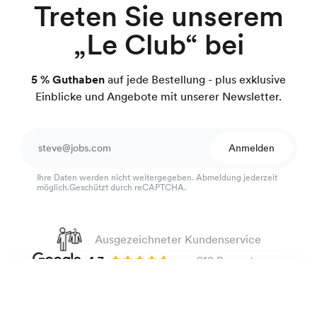
Treten Sie unserem
„Le Club“ bei
5 % Guthaben
auf jede Bestellung - plus exklusive
Einblicke und Angebote mit unserer Newsletter.
Anmelden
Ihre Daten werden nicht weitergegeben. Abmeldung jederzeit
möglich.Geschützt durch reCAPTCHA.
Ausgezeichneter Kundenservice
4.7
von 918 Bewertungen
100 Tage Passform-Garantie
Schweres Oxford-Hemd
135 €
Blaue Streifen