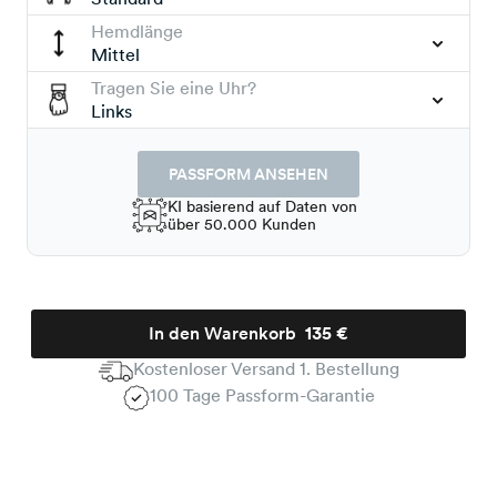
Hemdlänge
Mittel
Tragen Sie eine Uhr?
Links
PASSFORM ANSEHEN
KI basierend auf Daten von
über 50.000 Kunden
In den Warenkorb
135 €
Kostenloser Versand 1. Bestellung
100 Tage Passform-Garantie