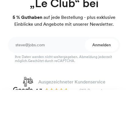
„Le Club“ bei
5 % Guthaben
auf jede Bestellung - plus exklusive
Einblicke und Angebote mit unserer Newsletter.
Anmelden
Ihre Daten werden nicht weitergegeben. Abmeldung jederzeit
möglich.Geschützt durch reCAPTCHA.
Ausgezeichneter Kundenservice
4.7
von 918 Bewertungen
100 Tage Passform-Garantie
Bügelleichtes Pinpoint-Hemd
135 €
Rosa