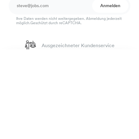
Anmelden
Ihre Daten werden nicht weitergegeben. Abmeldung jederzeit
möglich.Geschützt durch reCAPTCHA.
Ausgezeichneter Kundenservice
4.7
von 918 Bewertungen
Rugby-Oxford-Hemd
135 €
100 Tage Passform-Garantie
Dunkelgrau
Die Marke
Bestellen