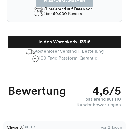
PASSFORM ANSEHEN
KI basierend auf Daten von
über 50.000 Kunden
In den Warenkorb
135 €
Kostenloser Versand 1. Bestellung
100 Tage Passform-Garantie
Bewertung
4,6/5
basierend auf 110
Kundenbewertungen
Olivier J.
vor 2 Tagen
HELLBLAU